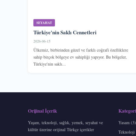
SEYAHAT
Türkiye'nin Saklı Cennetleri
2026-06-15
Ülkemiz, birbirinden güzel ve farklı coğrafi özelliklere
sahip birçok bölgeye ev sahipliği yapıyor. Bu bölgeler,
Türkiye'nin saklı...
Orijinal İçerik
Kategori
Yaşam, teknoloji, sağlık, yemek, seyahat ve
Yasam (3)
kültür üzerine orijinal Türkçe içerikler
Teknoloji 