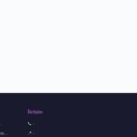
İletişim
.
📞 -
em...
📍 -