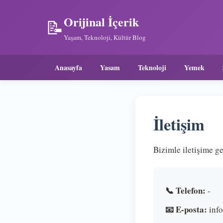
Orijinal İçerik
📝
Yaşam, Teknoloji, Kültür Blog
Anasayfa
Yasam
Teknoloji
Yemek
İletişim
Bizimle iletişime ge
📞 Telefon:
-
📧 E-posta:
inf