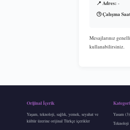
📍 Adres:
-
🕒 Çalışma Saat
Mesajlarınız genelli
kullanabilirsiniz.
Orijinal İçerik
Kategori
Yaşam, teknoloji, sağlık, yemek, seyahat ve
Yasam (3)
kültür üzerine orijinal Türkçe içerikler
Teknoloji 