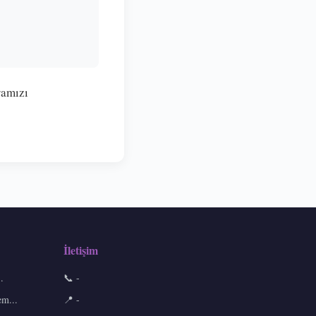
ramızı
İletişim
.
📞 -
em...
📍 -