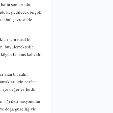
 hafta sonlarında
nde keşfedilecek birçok
stanbul çevresinde
ları için ideal bir
rini büyülemektedir.
ve köyün famous kahvaltı
r alan bir sahil
amakları için perfect
lmeye değer yerlerdir.
çamağı destinasyonudur.
 ve doğa güzelliğiyle