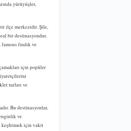
arında yürüyüşler,
r ilçe merkezidir. Şile,
deal bir destinasyondur.
in famous fındık ve
açamakları için popüler
iyaretçilerini
let turları ve
adır. Bu destinasyonlar,
enginlik ve
i keşfetmek için vakit