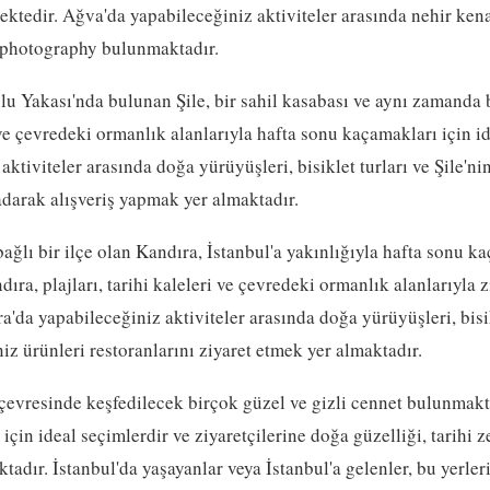
ektedir. Ağva'da yapabileceğiniz aktiviteler arasında nehir ken
a photography bulunmaktadır.
lu Yakası'nda bulunan Şile, bir sahil kasabası ve aynı zamanda bi
i ve çevredeki ormanlık alanlarıyla hafta sonu kaçamakları için i
aktiviteler arasında doğa yürüyüşleri, bisiklet turları ve Şile'n
adarak alışveriş yapmak yer almaktadır.
bağlı bir ilçe olan Kandıra, İstanbul'a yakınlığıyla hafta sonu k
ıra, plajları, tarihi kaleleri ve çevredeki ormanlık alanlarıyla z
'da yapabileceğiniz aktiviteler arasında doğa yürüyüşleri, bisik
z ürünleri restoranlarını ziyaret etmek yer almaktadır.
çevresinde keşfedilecek birçok güzel ve gizli cennet bulunmakt
için ideal seçimlerdir ve ziyaretçilerine doğa güzelliği, tarihi z
tadır. İstanbul'da yaşayanlar veya İstanbul'a gelenler, bu yerler