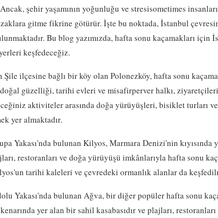
 Ancak, şehir yaşamının yoğunluğu ve stresisometimes insanları
aklara gitme fikrine götürür. İşte bu noktada, İstanbul çevresi
bulunmaktadır. Bu blog yazımızda, hafta sonu kaçamakları için İ
yerleri keşfedeceğiz.
 Şile ilçesine bağlı bir köy olan Polonezköy, hafta sonu kaçamak
oğal güzelliği, tarihi evleri ve misafirperver halkı, ziyaretçile
eğiniz aktiviteler arasında doğa yürüyüşleri, bisiklet turları 
ek yer almaktadır.
upa Yakası'nda bulunan Kilyos, Marmara Denizi'nin kıyısında ye
ajları, restoranları ve doğa yürüyüşü imkânlarıyla hafta sonu kaç
ilyos'un tarihi kaleleri ve çevredeki ormanlık alanlar da keşfedi
olu Yakası'nda bulunan Ağva, bir diğer popüler hafta sonu ka
enarında yer alan bir sahil kasabasıdır ve plajları, restoranları