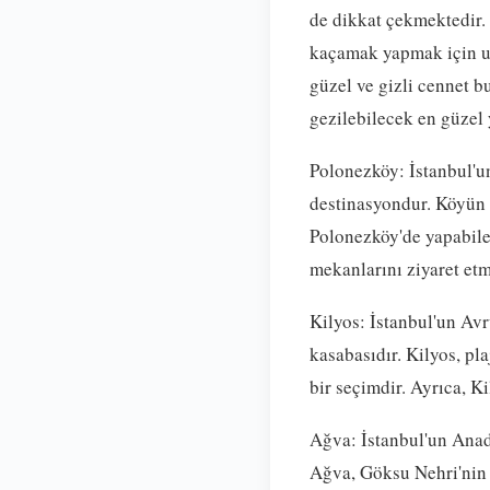
de dikkat çekmektedir.
kaçamak yapmak için uz
güzel ve gizli cennet 
gezilebilecek en güzel 
Polonezköy: İstanbul'un
destinasyondur. Köyün d
Polonezköy'de yapabilec
mekanlarını ziyaret etm
Kilyos: İstanbul'un Avr
kasabasıdır. Kilyos, pl
bir seçimdir. Ayrıca, K
Ağva: İstanbul'un Anad
Ağva, Göksu Nehri'nin k