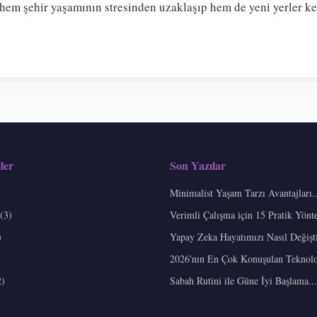
 hem şehir yaşamının stresinden uzaklaşıp hem de yeni yerler ke
ler
Son Yazılar
Minimalist Yaşam Tarzı Avantajları..
(3)
Verimli Çalışma için 15 Pratik Yönt
)
Yapay Zeka Hayatımızı Nasıl Değiştir
2026'nın En Çok Konuşulan Teknoloji
2)
Sabah Rutini ile Güne İyi Başlama...