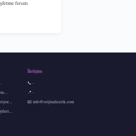
şfetme fırsatı
İletişim
.
📞 -
em...
📍 -
iyor...
📧
info@orijinalicerik.com
leri...